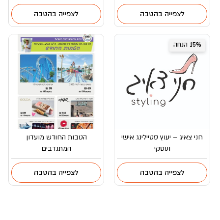
המקורי
הנוכחי
היה:
הוא:
לצפייה בהטבה
לצפייה בהטבה
₪179.
₪299.
15% הנחה
חני צאיג – יעוץ סטיילינג אישי
הטבות החודש מועדון
ועסקי
המתנדבים
לצפייה בהטבה
לצפייה בהטבה