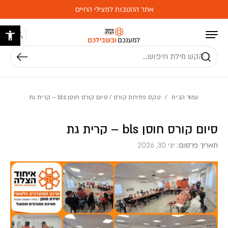
בחזרה למעלה
Skip to Content
אתר ההטבות למצילי החיים
פתח 
חיפוש
עמוד הבית
/
טקס פתיחת קורס
/ סיום קורס חוסן bls – קרית גת
סיום קורס חוסן bls – קרית גת
תאריך פרסום:
יוני 30, 2026