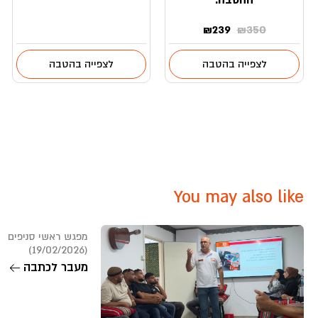
המחיר
המחיר
₪
239
₪
350
המקורי
הנוכחי
היה:
הוא:
לצפייה בהטבה
לצפייה בהטבה
₪239.
₪350.
You may also like
מפגש ראשי סניפים ו
(19/02/2026)
מעבר לכתבה