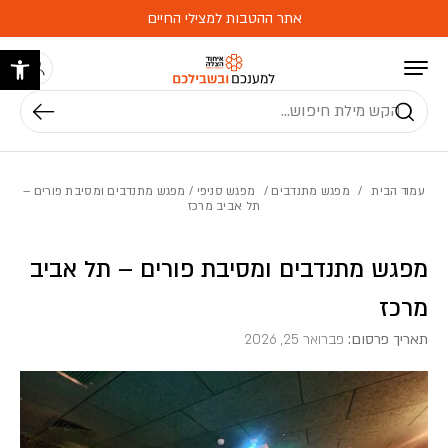
בחזרה למעלה
Skip to Content
אתר ההטבות למצילי החיים
פתח 
חיפוש
עמוד הבית
/
מפגש מתנדבים
/
מפגש סניפי
/ מפגש מתנדבים ומסיבת פורים –
תל אביב מרכז
מפגש מתנדבים ומסיבת פורים – תל אביב
מרכז
תאריך פרסום:
פברואר 25, 2026