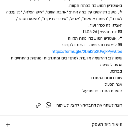
באצטדיון המושבה בפתח תקווה.
🎶 מיטב הלהיטים על במה אחת: “אהבת השם”, “איש הפלא”, “כל עכבה
לטובה”, “נשמות צמאות”, “אבא”, “סיפורי צדיקים”, “טאטע תטהר”,
“אצלנו זה ככה” ועוד.
📅 יום חמישי | 11.06.26
📍 אצטדיון המושבה, פתח תקווה
🎟️ לפרטים והרשמה – היכנסו לקישור
https://forms.gle/2DaKrpSUVgRPywCo6
שימו לב: ההרשמה מיועדת למתנדבים ומתנדבות ומותנית בהתחייבות
הגעה להופעה
בברכה,
צוות רווחת המתנדב
אגף תפעול
חטיבת מתנדבים ותפעול
רוצה לשתף את החבר/ה? לחצ/י לשיתוף:
תיאור בית העסק