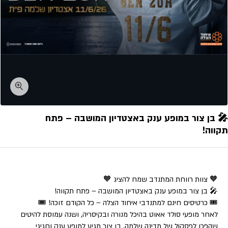
🎤 בן צור במופע ענק באצטדיון המושבה – פתח
תקווה!
🧡 צוות רווחת המתנדב שמח להציג 🧡
🎤 בן צור במופע ענק באצטדיון המושבה – פתח תקווה!
🎟️ כרטיסים חינם למתנדבי איחוד הצלה – כל הקודם זוכה! 🎟️
לאחר מופעי סולד אאוט בהיכל מנורה ובקיסריה, ושנה עמוסת להיטים
שהפכו לפסקול של מדינה שלמה, בן צור מגיע למופע ענק וחגיגי