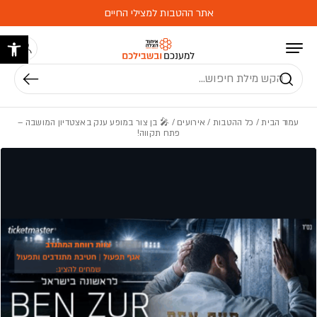
בחזרה למעלה
Skip to Content
אתר ההטבות למצילי החיים
פתח 
חיפוש
עמוד הבית
/
כל ההטבות
/
אירועים
/ 🎤 בן צור במופע ענק באצטדיון המושבה –
פתח תקווה!