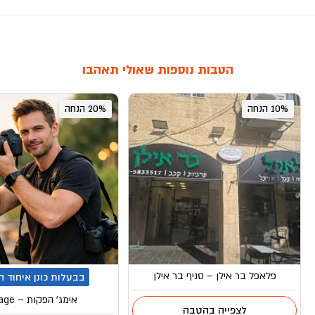
הטבות נוספות שאולי תאהבו
10% הנחה
20% הנחה
פלאפל בר אילן – סניף בר אילן
בבעלות כונן איחוד 
אימג’ הפקות – Image
לצפייה בהטבה