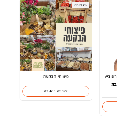
7% הנחה
ונוביץ
פיצוחי הבקעה
בה:
לצפייה בהטבה
ר
י