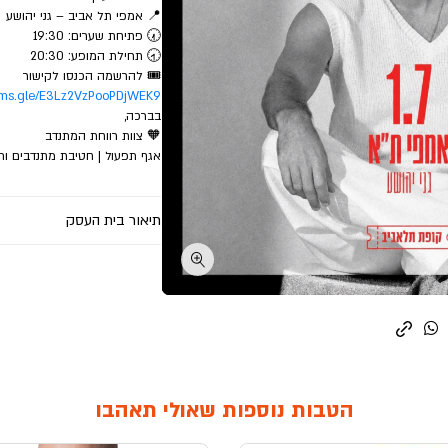
📍 אמפי תל אביב – גני יהושע
🕢 פתיחת שערים: 19:30
🕣 תחילת המופע: 20:30
🎟️ להרשמה הכנסו לקישור
orms.gle/E3Lz2VzPooPDjWEK9
בברכה,
🧡 צוות רווחת המתנדב
אגף תפעול | חטיבת מתנדבים ות
תיאור בית העסק
הטבות נוספות שאולי תאהבו