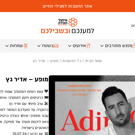
אתר ההטבות למצילי החיים
ם
מפגש מתנדבים
אירועים
בשטח
שמחות
עמוד הבית
/
כל ההטבות
/ מופע – אדיר גץ
מופע – אדיר גץ
🧡 צוות רווחת המתנדב שמח להצ
🎟️ כרטיסים חינם למתנדבי איחו
🎤 ערב מיוחד עם אדיר גץ
כהוקרה על פועלכם המסור למע
עבור מתנדבי איחוד הצלה כרטיס
בואו ליהנות מערב של מוזיקה, אנ
האהובים בישראל.
📅 יום רביעי | 01.07.26