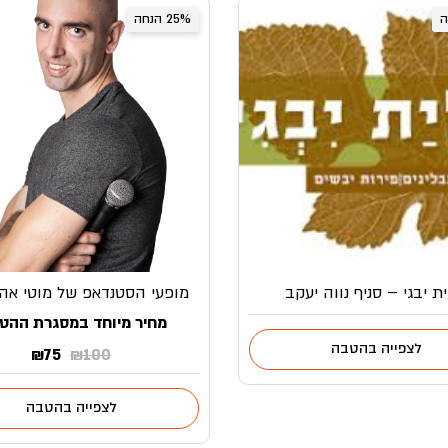
25% הנחה
ת יבגי – סניף נווה יעקב
מופעי הסטנדאפ של מוטי אהר
מחיר מיוחד במסגרת ההט
לצפייה בהטבה
המחיר
המחי
₪
75
₪
100
המקורי
הנוכח
היה:
הוא:
₪75.
₪100.
לצפייה בהטבה