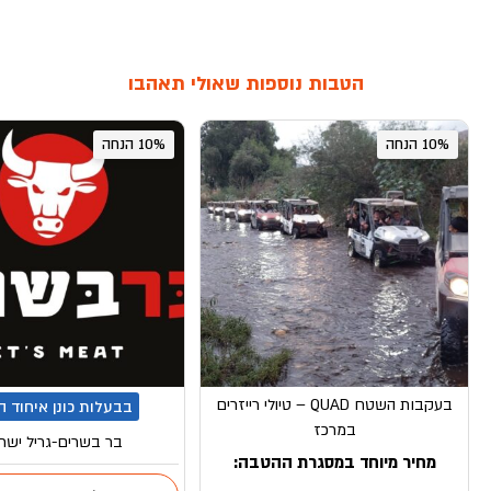
הטבות נוספות שאולי תאהבו
10% הנחה
10% הנחה
בעקבות השטח QUAD – טיולי רייזרים
בבעלות כונן איחוד 
במרכז
בר בשרים-גריל ישרא
מחיר מיוחד במסגרת ההטבה: