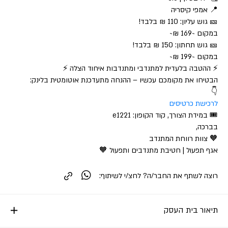
📍 אמפי קיסריה
🎫 גוש עליון: 110 ₪ בלבד!
במקום ~169 ₪~
🎫 גוש תחתון: 150 ₪ בלבד!
במקום ~199 ₪~
⚡ ההטבה בלעדית למתנדבי ומתנדבות איחוד הצלה ⚡
הבטיחו את מקומכם עכשיו – ההנחה מתעדכנת אוטומטית בלינק:
👇
לרכישת כרטיסים
🎟 במידת הצורך, קוד הקופון: e1221
בברכה,
🧡 צוות רווחת המתנדב
אגף תפעול | חטיבת מתנדבים ותפעול 🧡
רוצה לשתף את החבר/ה? לחצ/י לשיתוף:
תיאור בית העסק