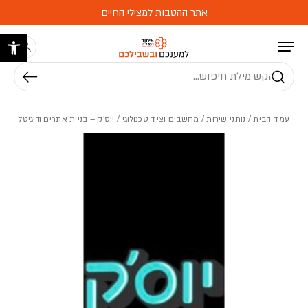
בחזרה למעלה
Skip to Content
אתר ההטבות למצילי החיים
פתח 
חיפוש
עמוד הבית
/
נותני שירות
/
מחשבים וציוד טכנולוגי
/ יוס’ק – בניית אתרים ודיגיטל