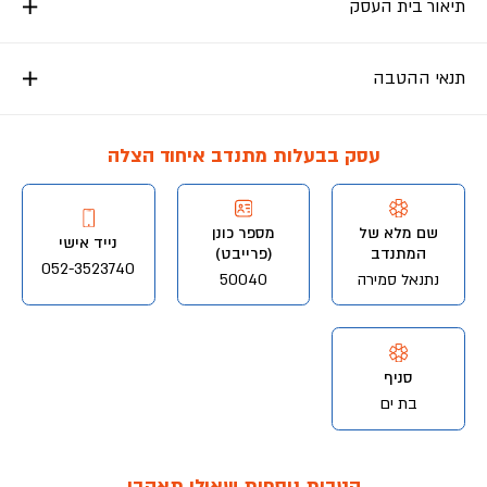
תיאור בית העסק
תנאי ההטבה
עסק בבעלות מתנדב איחוד הצלה
שם מלא של
מספר כונן
נייד אישי
המתנדב
(פרייבט)
052-3523740
נתנאל סמירה
50040
סניף
בת ים
הטבות נוספות שאולי תאהבו