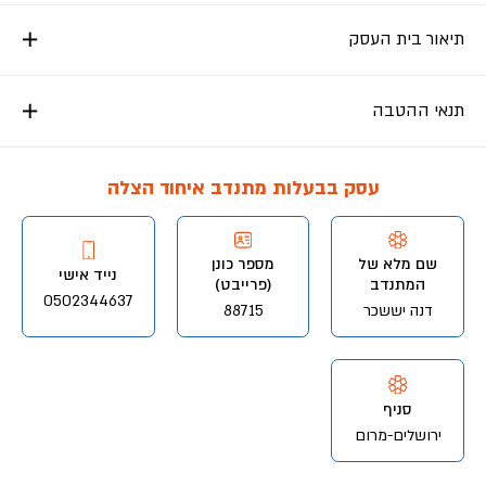
תיאור בית העסק
תנאי ההטבה
עסק בבעלות מתנדב איחוד הצלה
שם מלא של
מספר כונן
נייד אישי
המתנדב
(פרייבט)
0502344637
דנה יששכר
88715
סניף
ירושלים-מרום