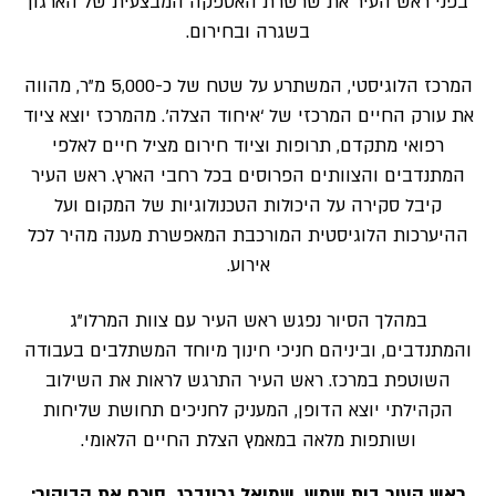
בפני ראש העיר את שרשרת האספקה המבצעית של הארגון
בשגרה ובחירום.
המרכז הלוגיסטי, המשתרע על שטח של כ-5,000 מ”ר, מהווה
את עורק החיים המרכזי של ‘איחוד הצלה’. מהמרכז יוצא ציוד
רפואי מתקדם, תרופות וציוד חירום מציל חיים לאלפי
המתנדבים והצוותים הפרוסים בכל רחבי הארץ. ראש העיר
קיבל סקירה על היכולות הטכנולוגיות של המקום ועל
ההיערכות הלוגיסטית המורכבת המאפשרת מענה מהיר לכל
אירוע.
במהלך הסיור נפגש ראש העיר עם צוות המרלו”ג
והמתנדבים, וביניהם חניכי חינוך מיוחד המשתלבים בעבודה
השוטפת במרכז. ראש העיר התרגש לראות את השילוב
הקהילתי יוצא הדופן, המעניק לחניכים תחושת שליחות
ושותפות מלאה במאמץ הצלת החיים הלאומי.
ראש העיר בית שמש, שמואל גרינברג, סיכם את הביקור: