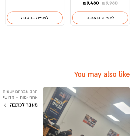
המחיר
המחיר
₪
9,480
₪
9,980
המקורי
הנוכחי
היה:
הוא:
לצפייה בהטבה
לצפייה בהטבה
₪9,480.
₪9,980.
You may also like
הרב אברהם ישעיהו ק
אחרי-מות – קדושים תשפ”ו (6
מעבר לכתבה