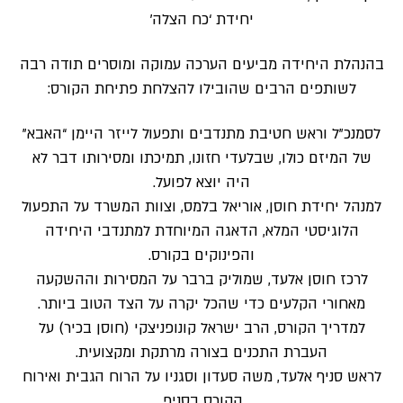
יחידת ‘כח הצלה’
בהנהלת היחידה מביעים הערכה עמוקה ומוסרים תודה רבה
לשותפים הרבים שהובילו להצלחת פתיחת הקורס:
לסמנכ”ל וראש חטיבת מתנדבים ותפעול לייזר היימן “האבא”
של המיזם כולו, שבלעדי חזונו, תמיכתו ומסירותו דבר לא
היה יוצא לפועל.
למנהל יחידת חוסן, אוריאל בלמס, וצוות המשרד על התפעול
הלוגיסטי המלא, הדאגה המיוחדת למתנדבי היחידה
והפינוקים בקורס.
לרכז חוסן אלעד, שמוליק ברבר על המסירות וההשקעה
מאחורי הקלעים כדי שהכל יקרה על הצד הטוב ביותר.
למדריך הקורס, הרב ישראל קונופניצקי (חוסן בכיר) על
העברת התכנים בצורה מרתקת ומקצועית.
לראש סניף אלעד, משה סעדון וסגניו על הרוח הגבית ואירוח
הקורס בסניף.