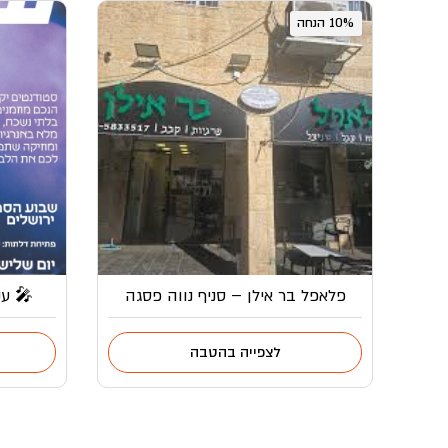
10% הנחה
פלאפל בר אילן – סניף נווה פסגה
🎤 עק
לצפייה בהטבה