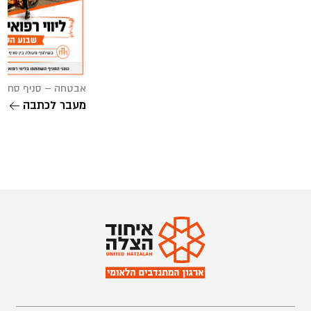
אבטחה – סניף סח’נין (/05/2026
מעבר לכתבה