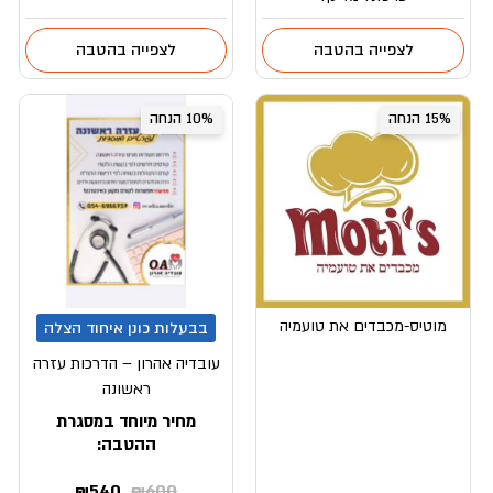
לצפייה בהטבה
לצפייה בהטבה
15% הנחה
10% הנחה
מוטיס-מכבדים את טועמיה
בבעלות כונן איחוד הצלה
עובדיה אהרון – הדרכות עזרה
ראשונה
מחיר מיוחד במסגרת
ההטבה:
המחיר
המחיר
₪
540
₪
600