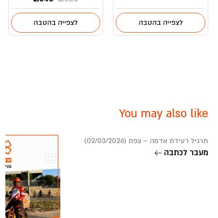
המקורי
הנוכחי
היה:
הוא:
לצפייה בהטבה
לצפייה בהטבה
₪540.
₪600.
You may also like
תרגיל רעידת אדמה – צפת (02/03/2026)
מעבר לכתבה