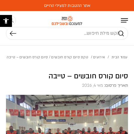
בחזרה למעלה
Skip to Content
אתר ההטבות למצילי החיים
פתח 
חיפוש
עמוד הבית
/
אירועים
/
טקס סיום קורס חובשים
/ סיום קורס חובשים – טייבה
סיום קורס חובשים – טייבה
תאריך פרסום:
מאי 4, 2026