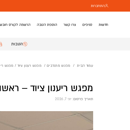
בחזרה למעלה
Skip to Content
התחברות
חדשות
סניפים
צרו קשר
הוספת הטבה
הרשמה לקורס חובשי
הטבות
עמוד הבית
/
מפגש מתנדבים
/
מפגש רענון ציוד
/ מפגש ריענ
מפגש ריענון ציוד – ראשון
תאריך פרסום:
יוני 7, 2026