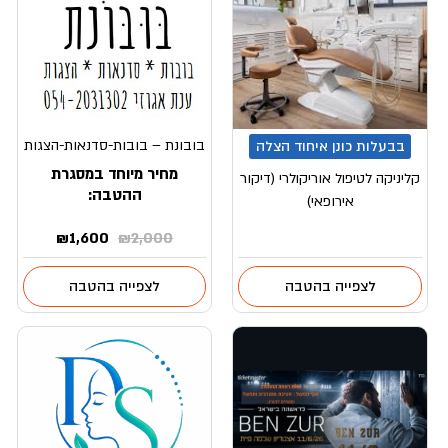
בובונת – בובות-סדנאות-הצגות
בבעלות כונן איחוד הצלה
מחיר מיוחד במסגרת
קליניקה לטיפול אוריקולרי (דיקור
ההטבה:
אירופאי)
המחיר
המחיר
₪
1,600
₪
2,000
המקורי
הנוכחי
היה:
הוא:
לצפייה בהטבה
לצפייה בהטבה
₪1,600.
₪2,000.