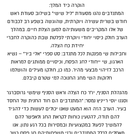
​הוקרה כיד המלך:
המתנדבים נהנו מסעודת “ליל שישי” בשילוב סעודת ראש
חודש בשרית עשירה ויוקרתית, שהוגשה בשפע רב לכבודם
של אלו המקריבים משעותיהם למען הצלת חיים. במהלך
הערב חולק כיסוי יחודי ויוקרתי לפלטת שבת כהוקרה לחברי
יחידת כח הצלה.
וחבילות שי מפנקות לכל מתנדב: סט ספרי “אלי ביר” – נשיא
הארגון, שי ייחודי לחג הפסח, וכיסויים ממותגים למראות
הרכב לזיהוי מבצעי מהיר. כמו כן, חולקו מעילים והושלמו
חלוקות השי מחג החנוכה למי שטרם קיבלם.
​מהנהלת הסניף, יו”ר כח הצלה וראש הסניף שימשי גרוסברגר
וסגנו יוסי רייניץ נמסר: “המתנדבים הם חוד החנית של החסד
בעיר. הערב הזה הוא המעט שאנו יכולים לעשות כדי להגיד
להם תודה, להטעין כוחות לקראת החג ולאפשר להם
להמשיך לפעול במקצועיות ובמסירות בכל רגע נתון. אנו
מאחלים לכלל המתנדבים ובני משפחותיהם חג פסח כשר