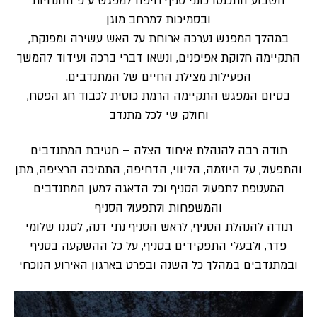
השבוע התכנסו כונני סניף חיפה למפגש ע”פ ההנחיות
ובסמיכות למרחב מוגן
במהלך המפגש נערכה ארוחת על האש עשירה ומפנקת,
התקיימה חלוקת אפיפנים, ונשאו דברי ברכה ועידוד להמשך
הפעילות מצילת החיים של המתנדבים.
בסיום המפגש התקיימה הרמת כוסית לכבוד חג הפסח,
וחולק שי לכל מתנדב
תודה רבה להנהלת איחוד הצלה – חטיבת המתנדבים
והתפעול, על היוזמה, הליווי, הדחיפה, התמיכה הרציפה, מתן
המעטפת לתפעול הסניף וכל הדאגה למען המתנדבים
והמשפחות ולתפעול הסניף
תודה להנהלת הסניף, לראש הסניף נתי דנה, לסגנו שלומי
פדר, ולבעלי התפקידים בסניף, על כל ההשקעה בסניף
ובמתנדבים במהלך כל השנה ובפרט בארגון האירוע הנוכחי