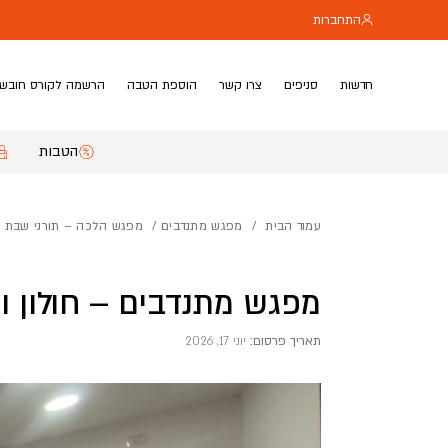
בחזרה למעלה
Skip to Content
התחברות
חדשות
סניפים
צרו קשר
הוספת הטבה
הרשמה לקורס חובשי
הטבות
עמוד הבית
/
מפגש מתנדבים
/
מפגש הלכה – תורני שבת
/
מפגש מתנדבים – חולון וא
תאריך פרסום:
יוני 17, 2026