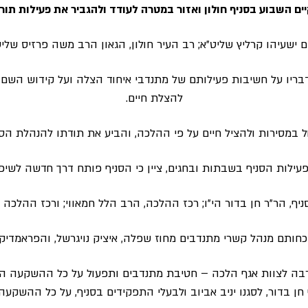
ים השבוע בסניף חולון ואזור במטרה לעודד ולהגביר את פעילות תור
ישעיהו קרליץ שליט״א; רב העיר חולון, הגאון הרב משה פרזיס שליט״
דבריו על חשיבות פעילותם של מתנדבי איחוד הצלה ועל קידוש השם
להצלת חיים.
 במסירות ולהציל חיים על פי ההלכה, והביע את תודתו להנהלת הס
פעילות הסניף בשבתות ובחגים, ציין כי הסניף פותח דרך חדשה לשיפ
יף, הר״ר חן בדור הי״ו; רכז ההלכה, הרב הלל חמאווי; ורכז ההלכה ה
כחותם מנהל קשרי מתנדבים מחוז שפלה, איציק נויגרשל, והפראמדיק ה
בה לצוות אגף הלכה – חטיבת מתנדבים ותפעול על כל ההשקעה ה
חן בדור, לסגנו יניב אביוב ולבעלי התפקידים בסניף, על כל ההשקעה