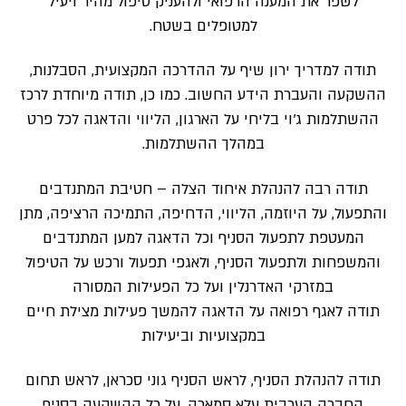
לשפר את המענה הרפואי ולהעניק טיפול מהיר ויעיל
למטופלים בשטח.
תודה למדריך ירון שיף על ההדרכה המקצועית, הסבלנות,
ההשקעה והעברת הידע החשוב. כמו כן, תודה מיוחדת לרכז
ההשתלמות ג׳וי בליחי על הארגון, הליווי והדאגה לכל פרט
במהלך ההשתלמות.
תודה רבה להנהלת איחוד הצלה – חטיבת המתנדבים
והתפעול, על היוזמה, הליווי, הדחיפה, התמיכה הרציפה, מתן
המעטפת לתפעול הסניף וכל הדאגה למען המתנדבים
והמשפחות ולתפעול הסניף, ולאגפי תפעול ורכש על הטיפול
במזרקי האדרנלין ועל כל הפעילות המסורה
תודה לאגף רפואה על הדאגה להמשך פעילות מצילת חיים
במקצועיות וביעילות
תודה להנהלת הסניף, לראש הסניף גוני סכראן, לראש תחום
החברה הערבית עלא סמארה, על כל ההשקעה בסניף