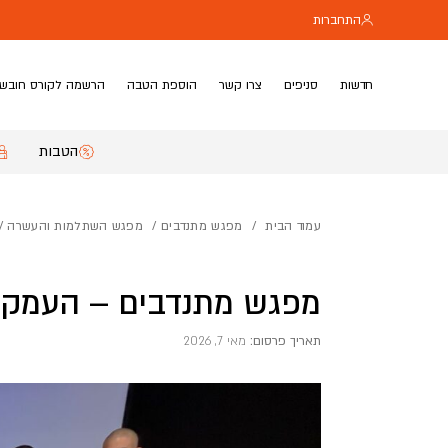
בחזרה למעלה
Skip to Content
התחברות
חדשות
סניפים
צרו קשר
הוספת הטבה
הרשמה לקורס חובשי
הטבות
עמוד הבית
/
מפגש מתנדבים
/
מפגש השתלמות והעשרה
/ 
מפגש מתנדבים – העמקי
תאריך פרסום:
מאי 7, 2026