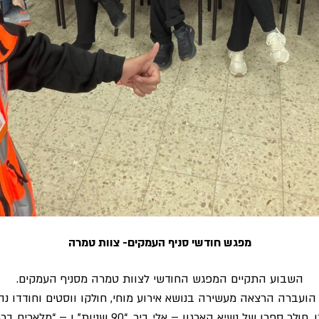
מפגש חודשי סניף העמקים- צוות טמרה
השבוע התקיים המפגש החודשי לצוות טמרה מסניף העמקים.
עברה הרצאה מעשירה בנושא אירוע מוחי, חולקו ווסטים וחודדו נהל
ולר ספרו של נשיא הארגון – אלי ביר, “90 שניות” ו – “מלאכים בכתום”.