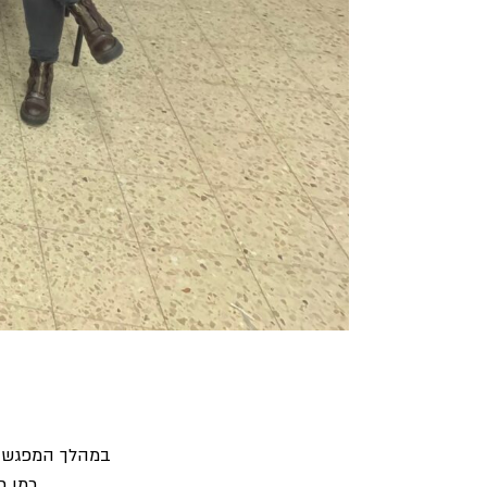
במהלך המפגש הו
כמו כן, ח