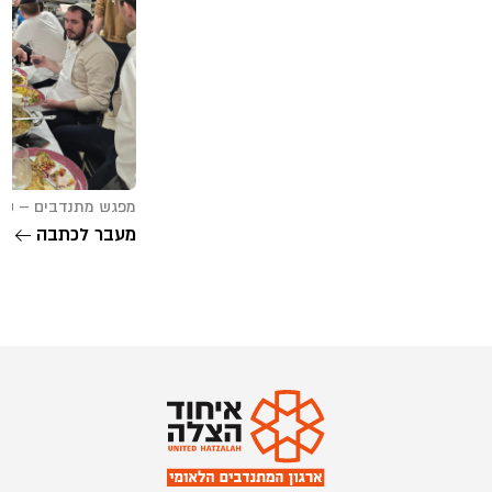
מפגש מתנדבים – קריית יערים
מעבר לכתבה