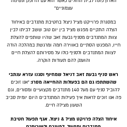
האדון פונה לבית החולים כאשר הוא עם הדופק ונשימה
עצמוניים”
במסגרת פרוייקט מציל ניצול בחטיבת מתנדבים באיחוד
הצלה התקיים מפגש מציל בין יום טוב ששב לביתו לבין
צוות המתנדבים מסניף גבעת זאב שהיו שותפים להצלת
חייו, המפגש הסתיים באווירה חמה ומרגשת במהלכה הודה
לצוות המתנדבים ולסניף כולו על מסירותם להצלת חיים
והוענק להם תעודות הוקרה.
ראש סניף גבעת זאב דניאל שמחיוף וסגנו עזרא ענתבי
שהשתתפו גם הם בפעולות ההחייאה מסרו:
“אנו זוכים
להוביל סניף עם מעל 140 מתנדבים מקצועיים ומסורים, וגם
פה אנו זוכים לראות איך פעילות המתנדבים היום יומית סביב
השעון מצילה חיים.
איחוד הצלה פרויקט מציל & ניצול. אגף תפעול חטיבת
מתנדבים ותפעול, למענכם ולשירותכם