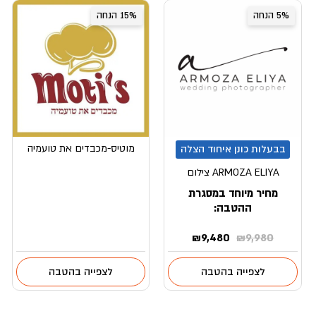
5% הנחה
15% הנחה
מוטיס-מכבדים את טועמיה
בבעלות כונן איחוד הצלה
ARMOZA ELIYA צילום
מחיר מיוחד במסגרת
ההטבה:
המחיר
המחיר
₪
9,480
₪
9,980
המקורי
הנוכחי
היה:
הוא:
לצפייה בהטבה
לצפייה בהטבה
₪9,480.
₪9,980.