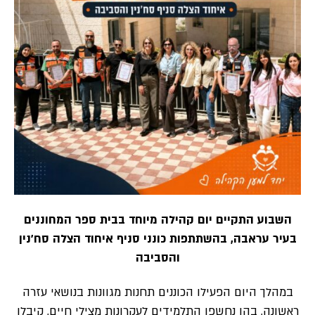
השבוע התקיים יום קהילה מיוחד בבית ספר המחוננים
בעיר עראבה, בהשתתפות כונני סניף איחוד הצלה סח’נין
והסביבה
במהלך היום הפעילו הכוננים תחנות מגוונות בנושאי עזרה
ראשונה, בהן נחשפו התלמידים לעקרונות מצילי חיים, קיבלו