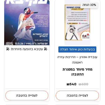
10% הנחה
🎤 עקיבא בהופעה מיוחדת! 🎤
בבעלות כונן איחוד הצלה
עובדיה אהרון – הדרכות עזרה
ראשונה
מחיר מיוחד במסגרת
ההטבה:
המחיר
המחיר
₪
540
₪
600
המקורי
הנוכחי
היה:
הוא:
לצפייה בהטבה
לצפייה בהטבה
₪540.
₪600.