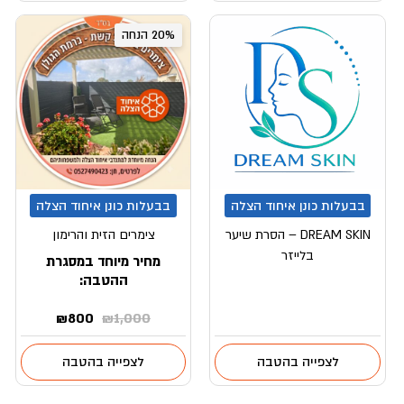
20% הנחה
בבעלות כונן איחוד הצלה
בבעלות כונן איחוד הצלה
DREAM SKIN – הסרת שיער
צימרים הזית והרימון
בלייזר
מחיר מיוחד במסגרת
ההטבה:
המחיר
המחיר
₪
800
₪
1,000
המקורי
הנוכחי
היה:
הוא:
לצפייה בהטבה
לצפייה בהטבה
₪800.
₪1,000.