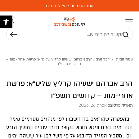
בחזרה למעלה
Skip to Content
אתר ההטבות למצילי החיים
פתח 
חיפוש
עמוד הבית
/
דבר הרב
/ הרב אברהם ישעיהו קרליץ שליט”א: פרשת אחרי-מות –
קדושים תשפ”ו
הרב אברהם ישעיהו קרליץ שליט”א: פרשת
אחרי-מות – קדושים תשפ”ו
תאריך פרסום:
אפריל 26, 2026
בהפטרה שקוראים בה השבוע לפי מנהגים מסוימים נאמר
הנה ימים באים וניגש חורש בקוצר ודורך ענבים במושך הזרע
וכו’, מסביר המגיד מדובנא על פי משל לבן עיר ששהה ימים