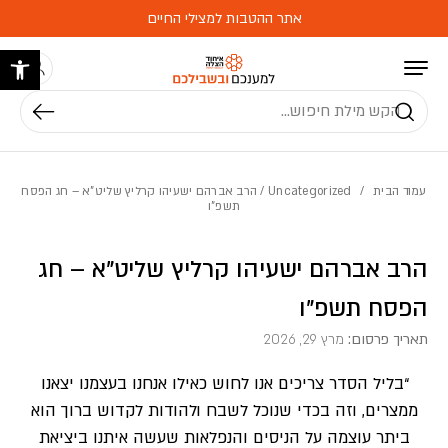
בחזרה למעלה
Skip to Content
אתר ההטבות למצילי החיים
פתח 
חיפוש
עמוד הבית
/
Uncategorized
/ הרב אברהם ישעיהו קרליץ שליט”א – חג הפסח
תשפ”ו
הרב אברהם ישעיהו קרליץ שליט”א – חג
הפסח תשפ”ו
תאריך פרסום:
מרץ 29, 2026
“בליל הסדר צריכים אנו לחוש כאילו אנחנו בעצמנו יצאנו
ממצרים, וזה בכדי שנוכל לשבח ולהודות לקדוש ברוך הוא
ביתר עוצמה על הניסים והנפלאות שעשה איתנו ביציאת