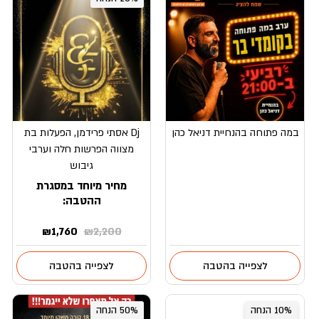
במה פתוחה בהנחיית דניאל כהן
Dj אסתי פרידמן, הפעלות בת
מצווה הפרשות חלה וערבי
גיבוש
מחיר מיוחד במסגרת
ההטבה:
המחיר
המחיר
₪
1,760
₪
2,200
המקורי
הנוכחי
היה:
הוא:
לצפייה בהטבה
לצפייה בהטבה
₪1,760.
₪2,200.
10% הנחה
50% הנחה