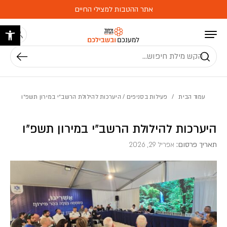
בחזרה למעלה
Skip to Content
אתר ההטבות למצילי החיים
פתח 
חיפוש
עמוד הבית
/
פעילות בסניפים
/ היערכות להילולת הרשב״י במירון תשפ״ו
היערכות להילולת הרשב״י במירון תשפ״ו
תאריך פרסום:
אפריל 29, 2026