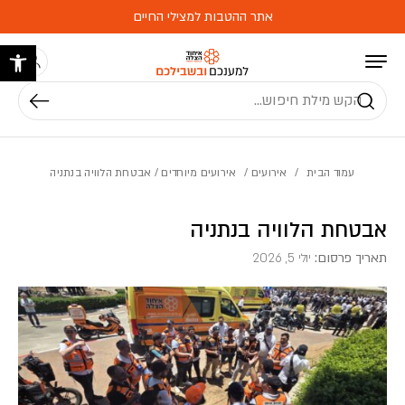
בחזרה למעלה
Skip to Content
אתר ההטבות למצילי החיים
פתח 
חיפוש
עמוד הבית
/
אירועים
/
אירועים מיוחדים
/ אבטחת הלוויה בנתניה
אבטחת הלוויה בנתניה
תאריך פרסום:
יולי 5, 2026