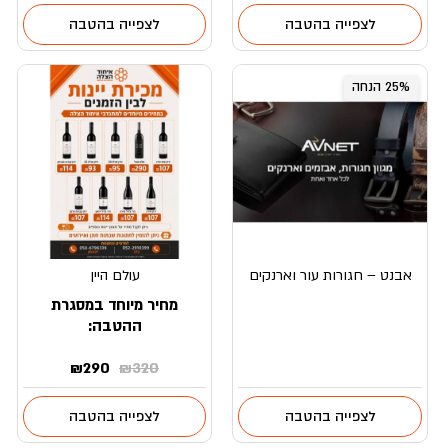
היה:
הוא:
לצפייה בהטבה
לצפייה בהטבה
₪450.
₪500.
25% הנחה
אבנט – חגורות עור וארנקים
עולם היין
מחיר מיוחד במסגרת
ההטבה:
המחיר
המחיר
₪
290
₪
320
המקורי
הנוכחי
היה:
הוא:
לצפייה בהטבה
לצפייה בהטבה
₪290.
₪320.